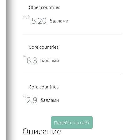
Other countries
руб.
5.20
баллами
Core countries
%
6.3
баллами
Core countries
%
2.9
баллами
Перейти на сайт
Other countries
Описание
%
2.9
баллами